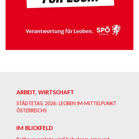
ARBEIT, WIRTSCHAFT
STÄDTETAG 2026: LEOBEN IM MITTELPUNKT
ÖSTERREICHS
IM BLICKFELD