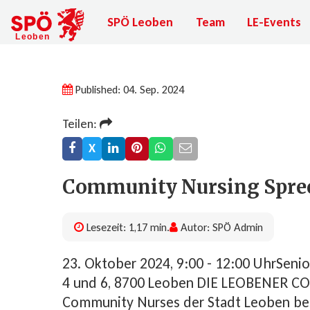
SPÖ Leoben
Team
LE-Events
Published: 04. Sep. 2024
Teilen:
X
Com­mu­ni­ty Nursing Spr
Lesezeit: 1,17 min.
Autor: SPÖ Admin
23. Oktober 2024, 9:00 - 12:00 UhrSe­nio­r
4 und 6, 8700 Leo­ben DIE LEOBENER
Community Nurses der Stadt Leoben bes