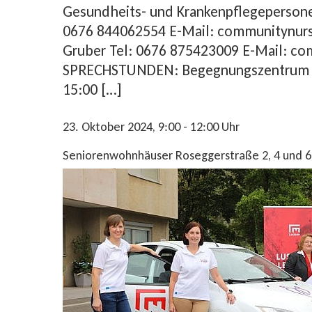
Gesundheits- und Krankenpflegepersone
0676 844062554 E-Mail: communitynur
Gruber Tel: 0676 875423009 E-Mail: c
SPRECHSTUNDEN: Begegnungszentrum L
15:00 […]
23. Oktober 2024
, 9:00 - 12:00
Uhr
Se­nio­ren­wohn­häu­ser Ro­seg­ger­stra­ße 2, 4 und 