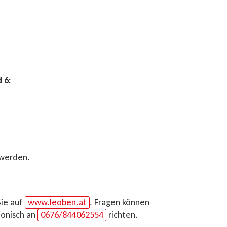
 6:
 werden.
Sie auf
www.leoben.at
. Fragen können
fonisch an
0676/844062554
richten.