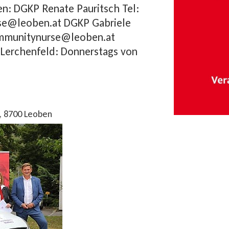
n: DGKP Renate Pauritsch Tel:
se@leoben.at DGKP Gabriele
ommunitynurse@leoben.at
erchenfeld: Donnerstags von
6, 8700 Leo­ben