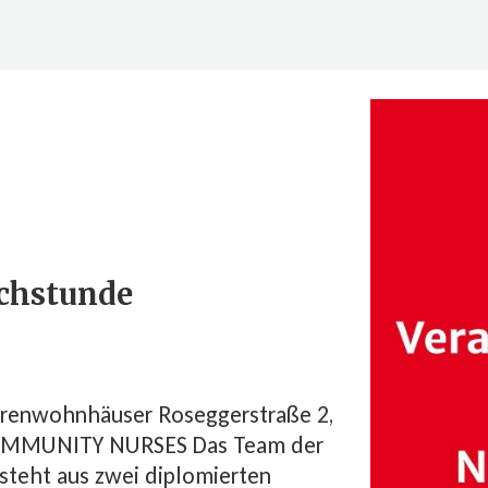
echstunde
en­wohn­häu­ser Ro­seg­ger­stra­ße 2,
 COMMUNITY NURSES Das Team der
teht aus zwei diplomierten