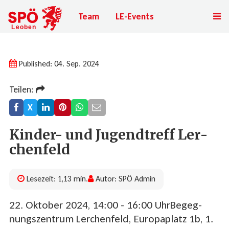
Team
LE-Events
Published: 04. Sep. 2024
Teilen:
X
Kin­der- und Ju­gend­treff Ler­
chen­feld
Lesezeit: 1,13 min.
Autor: SPÖ Admin
22. Oktober 2024, 14:00 - 16:00 UhrBe­geg­
nungs­zen­trum Ler­chen­feld, Eu­ro­pa­platz 1b, 1.