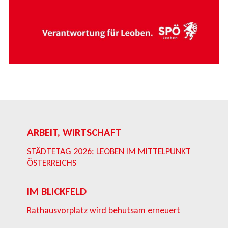
ARBEIT, WIRTSCHAFT
STÄDTETAG 2026: LEOBEN IM MITTELPUNKT
ÖSTERREICHS
IM BLICKFELD
Rathausvorplatz wird behutsam erneuert