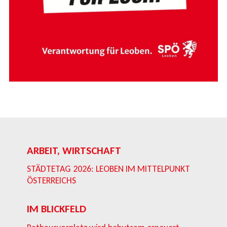
ARBEIT, WIRTSCHAFT
STÄDTETAG 2026: LEOBEN IM MITTELPUNKT
ÖSTERREICHS
IM BLICKFELD