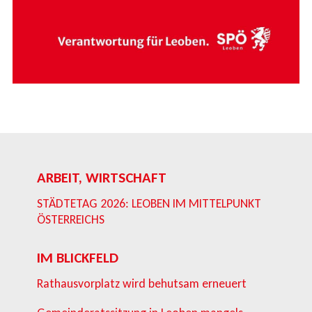
ARBEIT, WIRTSCHAFT
STÄDTETAG 2026: LEOBEN IM MITTELPUNKT
ÖSTERREICHS
IM BLICKFELD
Rathausvorplatz wird behutsam erneuert