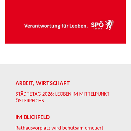
ARBEIT, WIRTSCHAFT
STÄDTETAG 2026: LEOBEN IM MITTELPUNKT
ÖSTERREICHS
IM BLICKFELD
Rathausvorplatz wird behutsam erneuert