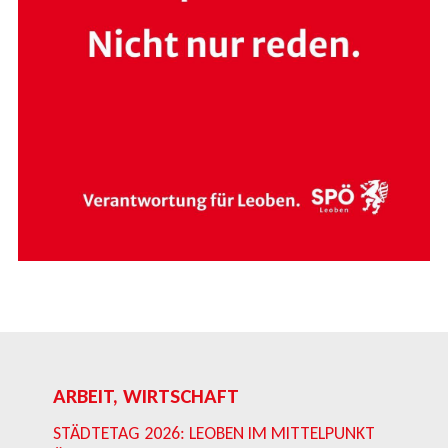
ARBEIT, WIRTSCHAFT
STÄDTETAG 2026: LEOBEN IM MITTELPUNKT