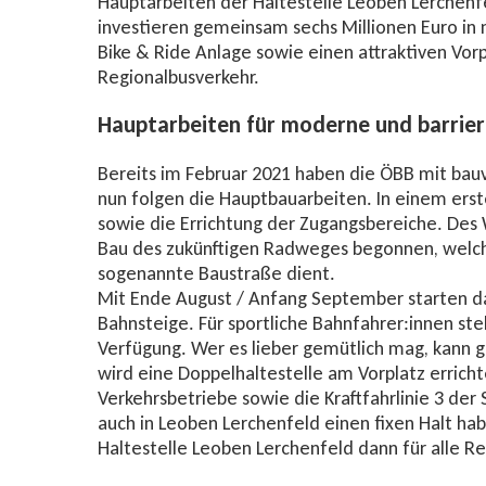
Hauptarbeiten der Haltestelle Leoben Lerchenfe
investieren gemeinsam sechs Millionen Euro in 
Bike & Ride Anlage sowie einen attraktiven Vorp
Regionalbusverkehr.
Hauptarbeiten für moderne und barriere
Bereits im Februar 2021 haben die ÖBB mit ba
nun folgen die Hauptbauarbeiten. In einem erst
sowie die Errichtung der Zugangsbereiche. Des
Bau des zukünftigen Radweges begonnen, welch
sogenannte Baustraße dient.
Mit Ende August / Anfang September starten da
Bahnsteige. Für sportliche Bahnfahrer:innen ste
Verfügung. Wer es lieber gemütlich mag, kann 
wird eine Doppelhaltestelle am Vorplatz erricht
Verkehrsbetriebe sowie die Kraftfahrlinie 3 de
auch in Leoben Lerchenfeld einen fixen Halt ha
Haltestelle Leoben Lerchenfeld dann für alle R