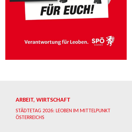
ARBEIT, WIRTSCHAFT
STÄDTETAG 2026: LEOBEN IM MITTELPUNKT
ÖSTERREICHS